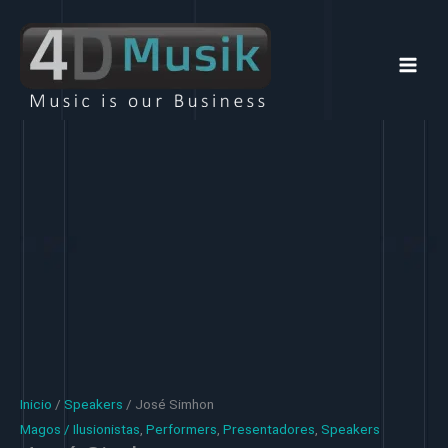
Ir
al
contenido
Inicio
/
Speakers
/ José Simhon
Magos / Ilusionistas
,
Performers
,
Presentadores
,
Speakers