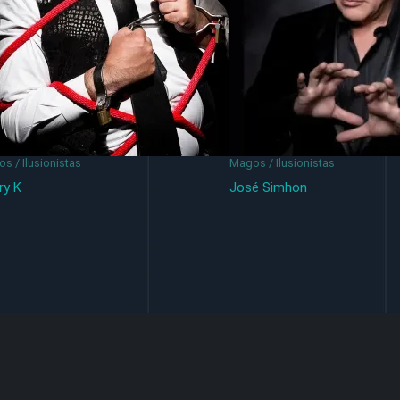
s / Ilusionistas
Magos / Ilusionistas
ry K
José Simhon