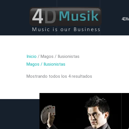
Ir
al
4DM
contenido
Inicio
/ Magos / Ilusionistas
Magos / Ilusionistas
Mostrando todos los 4 resultados