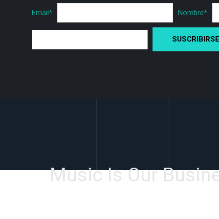
Email
*
Nombre
*
Music Is Our Busin
Facebook
Instagram
YouTube