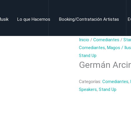
usik
Lo que Hacemos
Booking/Contratación Artistas
E
Inicio
/
Comediantes
/
Sta
Comediantes
,
Magos / Ilus
Stand Up
Germán Arci
Categorías:
Comediantes
,
Speakers
,
Stand Up