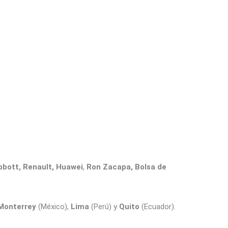
bbott, Renault, Huawei
,
Ron Zacapa, Bolsa de
Monterrey
(México),
Lima
(Perú) y
Quito
(Ecuador).