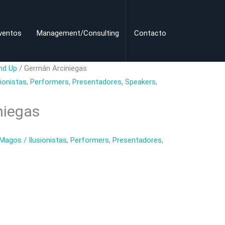
ventos
Management/Consulting
Contacto
nd Up
/ Germán Arciniegas
ionistas
,
Performers
,
Presentadores
,
Speakers
,
niegas
Magos / Ilusionistas
,
Performers
,
Presentadores
,