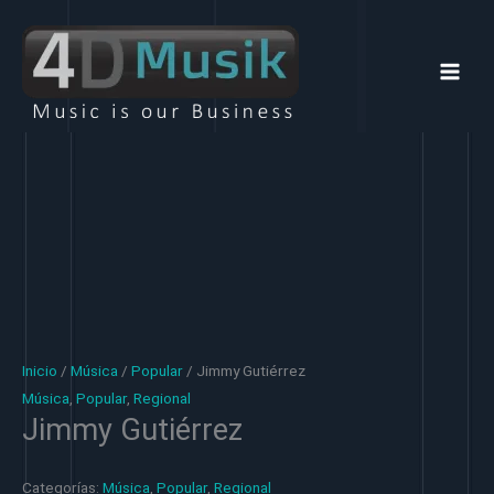
Ir
al
contenido
Inicio
/
Música
/
Popular
/ Jimmy Gutiérrez
Música
,
Popular
,
Regional
Jimmy Gutiérrez
Categorías:
Música
,
Popular
,
Regional