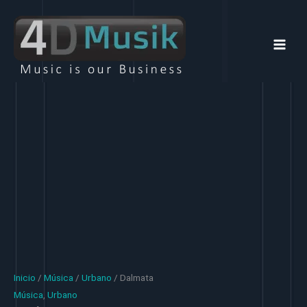
Ir
al
contenido
Inicio
/
Música
/
Urbano
/ Dalmata
Música
,
Urbano