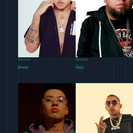
Música
Música
Beele
Ñejo