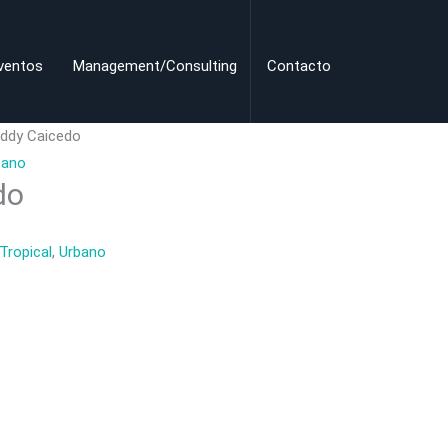
ventos
Management/Consulting
Contacto
ddy Caicedo
bano
do
Tropical
,
Urbano