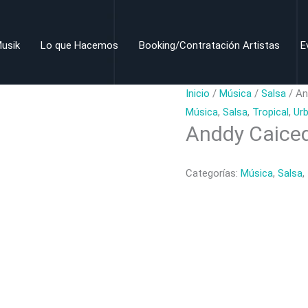
usik
Lo que Hacemos
Booking/Contratación Artistas
E
Inicio
/
Música
/
Salsa
/ An
Música
,
Salsa
,
Tropical
,
Ur
Anddy Caice
Categorías:
Música
,
Salsa
,