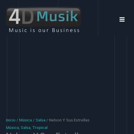
Ir
al
contenido
Inicio
/
Música
/
Salsa
/ Nelson Y Sus Estrellas
Música
,
Salsa
,
Tropical