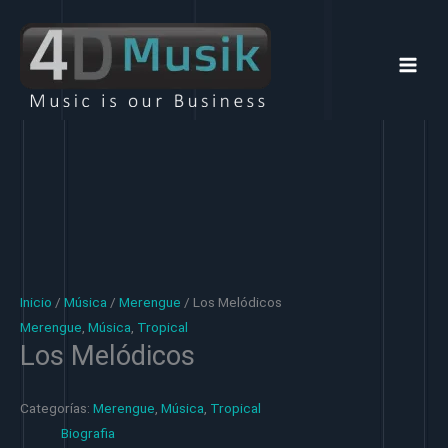
Ir
al
contenido
Inicio
/
Música
/
Merengue
/ Los Melódicos
Merengue
,
Música
,
Tropical
Los Melódicos
Categorías:
Merengue
,
Música
,
Tropical
Biografia