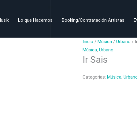
usik
Lo que Hacemos
Booking/Contratación Artistas
E
Inicio
/
Música
/
Urbano
/ I
Música
,
Urbano
Ir Sais
Categorías:
Música
,
Urban