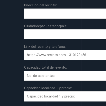
Dirección del recinto:
Ciudad/depto.-estado/país:
Link del recinto y telefono:
Capacidad total del evento:
Capacidad localidad 1 y precio: