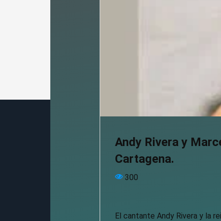
Andy Rivera y Marce
Cartagena.
300
El cantante Andy Rivera y la re