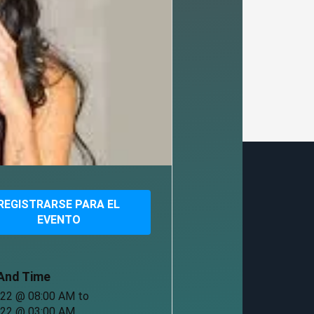
REGISTRARSE PARA EL
EVENTO
And Time
-22 @ 08:00 AM
to
-22 @ 03:00 AM