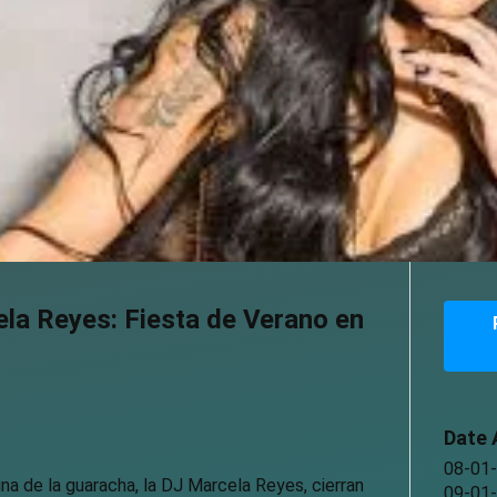
la Reyes: Fiesta de Verano en
Date 
08-01
ina de la guaracha, la DJ Marcela Reyes, cierran
09-01