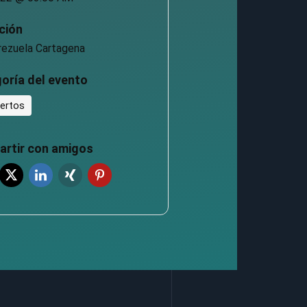
ción
rezuela Cartagena
oría del evento
ertos
rtir con amigos