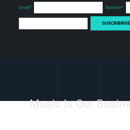
Email
*
Nombre
*
Music Is Our Busin
Facebook
Instagram
YouTube