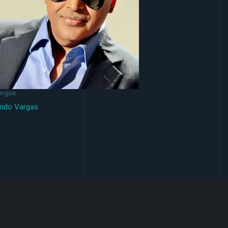
engue
rido Vargas