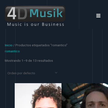
Ir
al
contenido
Inicio
/ Productos etiquetados “romantico”
romantico
Mostrando 1–9 de 13 resultados