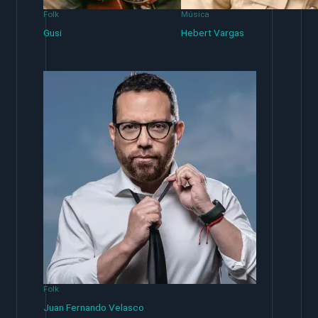
Folk
Música
Gusi
Hebert Vargas
Folk
Juan Fernando Velasco