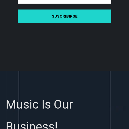
Music Is Our
Business!