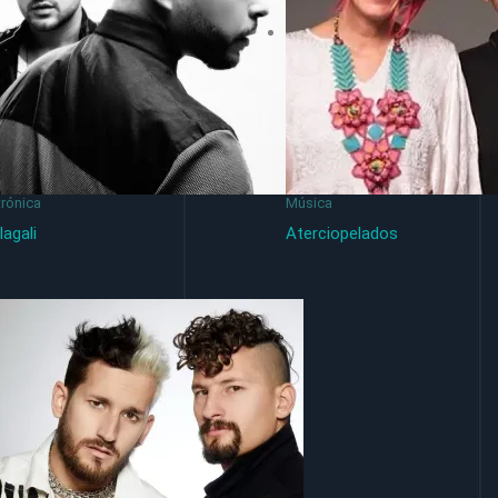
trónica
Música
lagali
Aterciopelados