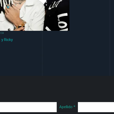
ica
 y Ricky
Apellido
*