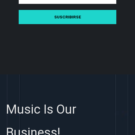
Music Is Our
Business!