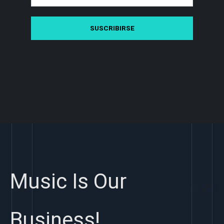
Music Is Our
Business!