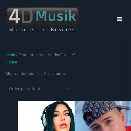
Ir
al
contenido
Inicio
/ Productos etiquetados “House”
House
Mostrando todos los 2 resultados