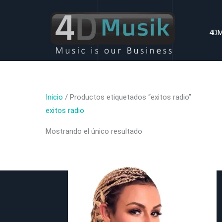
Ir
al
4DM
contenido
Inicio
/ Productos etiquetados “exitos radio”
exitos radio
Mostrando el único resultado