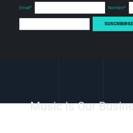
Email
*
Nombre
*
Music Is Our Busin
Facebook
Instagram
YouTube