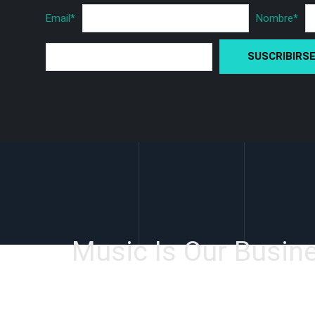
Email
*
Nombre
*
Music Is Our Busin
Facebook
Instagram
YouTube